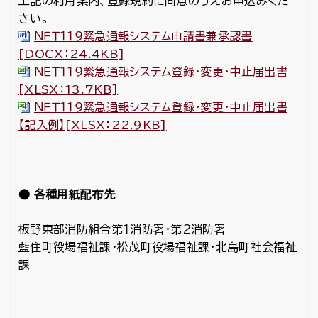
上記の利用案内、登録規約に同意のうえお申込みくだ
さい。
ＮＥＴ１１９緊急通報システム申請書兼承認書
[DOCX：24.4KB]
ＮＥＴ１１９緊急通報システム登録・変更・中止届出書
[XLSX：13.7KB]
ＮＥＴ１１９緊急通報システム登録・変更・中止届出書
【記入例】[XLSX：22.9KB]
● 各種用紙配布先
板野東部消防組合第１消防署・第２消防署
藍住町役場福祉課・松茂町役場福祉課・北島町社会福祉
課